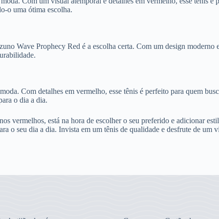
moda. Com um visual atemporal e detalhes em vermelho, esse tênis é pe
do-o uma ótima escolha.
 Mizuno Wave Prophecy Red é a escolha certa. Com um design moderno e 
rabilidade.
oda. Com detalhes em vermelho, esse tênis é perfeito para quem busca
ara o dia a dia.
nos vermelhos, está na hora de escolher o seu preferido e adicionar es
ra o seu dia a dia. Invista em um tênis de qualidade e desfrute de um v