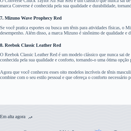
O Converse Chuck Taylor All Star Red é um clássico que nunca sai de 
marca Converse é conhecida pela sua qualidade e durabilidade, tornan
7. Mizuno Wave Prophecy Red
Se você pratica esportes ou busca um tênis para atividades físicas, o
desempenho. Além disso, a marca Mizuno é sinônimo de qualidade e du
8. Reebok Classic Leather Red
O Reebok Classic Leather Red é um modelo clássico que nunca sai de m
conhecida pela sua qualidade e conforto, tornando-o uma ótima opção p
Agora que você conheceu esses oito modelos incríveis de tênis masculi
combine com o seu estilo pessoal e que ofereça o conforto necessário pa
Em alta agora