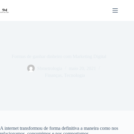
Pular
para
o
conteúdo
Formas de ganhar dinheiro com Marketing Digital
Sbmetrologia
maio 20, 2021
Finanças
,
Tecnologia
A internet transformou de forma definitiva a maneira como nos
relacionamos, consumimos e nos comportamos.