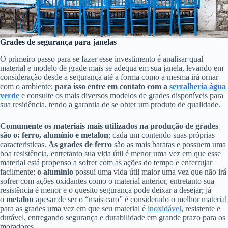
Grades de segurança para janelas
O primeiro passo para se fazer esse investimento é analisar qual
material e modelo de grade mais se adequa em sua janela, levando em
consideração desde a segurança até a forma como a mesma irá ornar
com o ambiente;
para isso entre em contato com a
serralheria água
verde
e consulte os mais diversos modelos de grades disponíveis para
sua residência, tendo a garantia de se obter um produto de qualidade.
Comumente os materiais mais utilizados na produção de grades
são o: ferro, alumínio e metalon
; cada um contendo suas próprias
características.
As grades de ferro
são as mais baratas e possuem uma
boa resistência, entretanto sua vida útil é menor uma vez em que esse
material está propenso a sofrer com as ações do tempo e enferrujar
facilmente;
o alumínio
possui uma vida útil maior uma vez que não irá
sofrer com ações oxidantes como o material anterior, entretanto sua
resistência é menor e o quesito segurança pode deixar a desejar; já
o
metalon
apesar de ser o “mais caro” é considerado o melhor material
para as grades uma vez em que seu material é
inoxidável
, resistente e
durável, entregando segurança e durabilidade em grande prazo para os
moradores.