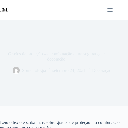
Pular
para
o
conteúdo
Grades de proteção – a combinação entre segurança e
decoração
Sbmetrologia
setembro 24, 2021
Decoração
Leio o texto e saiba mais sobre grades de proteção – a combinação
entre segurança e decoração