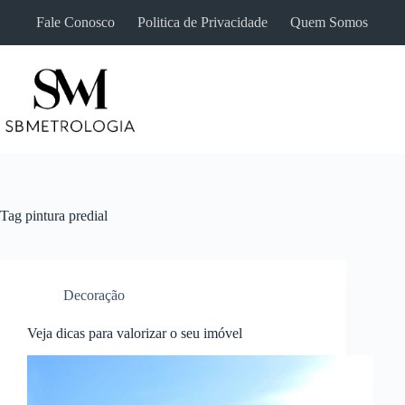
Pular
Fale Conosco
Politica de Privacidade
Quem Somos
para
o
conteúdo
Tag
pintura predial
Decoração
Veja dicas para valorizar o seu imóvel