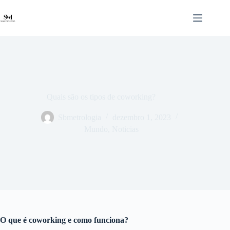
Pular
para
o
conteúdo
Quais são os tipos de coworking?
Sbmetrologia
dezembro 1, 2023
Mundo
,
Noticias
O que é coworking e como funciona?